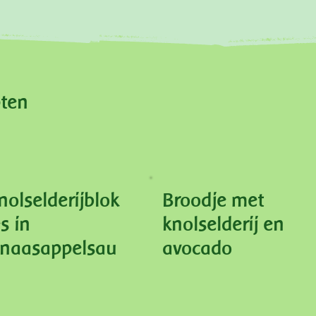
pten
nolselderijblok
Broodje met
es in
knolselderij en
inaasappelsau
avocado