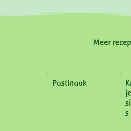
Meer rece
Pastinaak
K
j
s
s