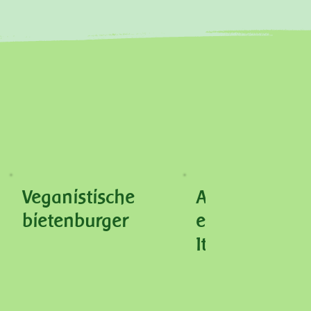
Veganistische
Aardappelschi
bietenburger
es op zijn
Italiaans