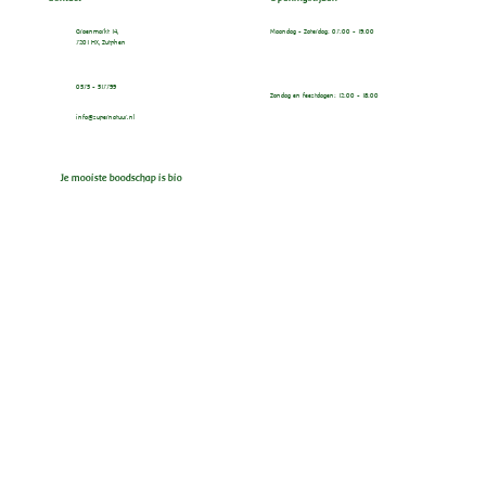
Groenmarkt 14,
Maandag - Zaterdag: 07:00 - 19:00
7201 HX, Zutphen
0575 - 517799
Zondag en feestdagen: 12:00 - 18:00
info@supernatuur.nl
Je mooiste boodschap is bio